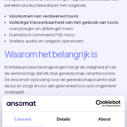
bereiken productiebedrijven het volgende:
Voorkomen van verdwenen tools
Volledige traceerbaarheid van het gebruik van tools
over ploegen en afdelingen heen
Dramatisch verminderd FOD-risico
Snellere audits en veiligere operatoren
Waarom het belangrijk is
In kritieke productieomgevingen hangt de veiligheid af van
de wetenschap dat elk stuk gereedschap verantwoord is.
De Ansomat-oplossing voor de gereedschapsruimte sluit
de lus en zorgt ervoor dat geen enkel tool ooit ongemerkt
zoekraakt.
Manual Tool Room vs. Digital
FOD Prevention & Tool Control
Consent
Details
About