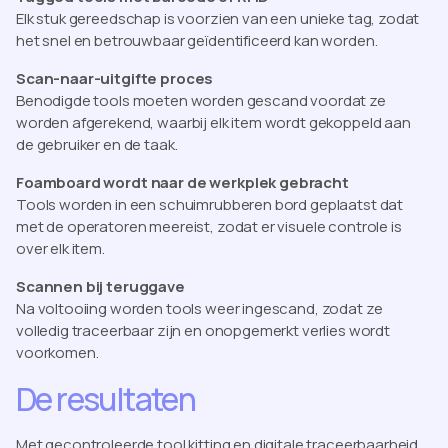
Elk stuk gereedschap is voorzien van een unieke tag, zodat
het snel en betrouwbaar geïdentificeerd kan worden.
Scan-naar-uitgifte proces
Benodigde tools moeten worden gescand voordat ze
worden afgerekend, waarbij elk item wordt gekoppeld aan
de gebruiker en de taak.
Foamboard wordt naar de werkplek gebracht
Tools worden in een schuimrubberen bord geplaatst dat
met de operatoren meereist, zodat er visuele controle is
over elk item.
Scannen bij teruggave
Na voltooiing worden tools weer ingescand, zodat ze
volledig traceerbaar zijn en onopgemerkt verlies wordt
voorkomen.
De resultaten
Met gecontroleerde tool kitting en digitale traceerbaarheid