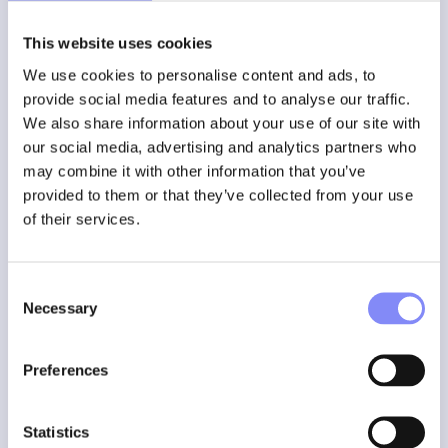
Traditional tool room processes often depend on paper
checklists, manual sign-out procedures and operator
This website uses cookies
memory. A digitally controlled tool room combines guided
picking, identification and traceability to help ensure every
We use cookies to personalise content and ads, to
tool is correctly picked, used and returned.
provide social media features and to analyse our traffic.
We also share information about your use of our site with
our social media, advertising and analytics partners who
Tool room process
Traditional / Manual Approach
may combine it with other information that you’ve
provided to them or that they’ve collected from your use
Tool picking
Operator searches for the required tools 
of their services.
Pick-to-light
No visual guidance; depends on operator
Tool kitting
Kits prepared manually with limited validat
Consent
Necessary
Selection
Tool identification
Visual identification or manual records
Preferences
Tool checkout
Paper log, spreadsheet or manual sign-out
Work instructions
Paper instructions or operator memory
Statistics