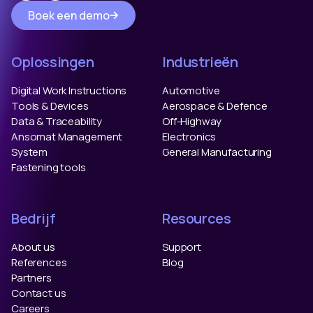
Boek een demo
Oplossingen
Industrieën
Digital Work Instructions
Automotive
Tools & Devices
Aerospace & Defence
Data & Traceability
Off-Highway
Ansomat Management
Electronics
System
General Manufacturing
Fastening tools
Bedrijf
Resources
About us
Support
References
Blog
Partners
Contact us
Careers