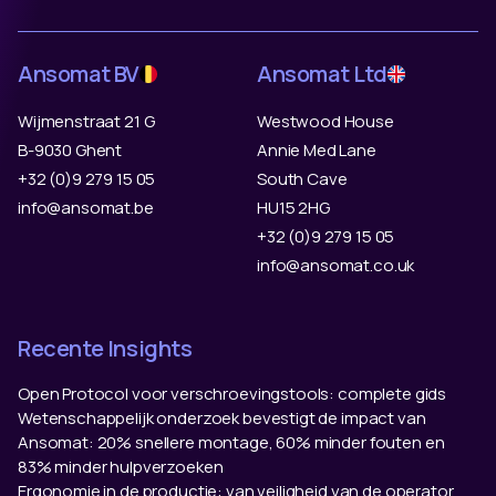
Ansomat BV
Ansomat Ltd
Wijmenstraat 21 G
Westwood House
B-9030 Ghent
Annie Med Lane
+32 (0)9 279 15 05
South Cave
info@ansomat.be
HU15 2HG
+32 (0)9 279 15 05
info@ansomat.co.uk
Recente Insights
Open Protocol voor verschroevingstools: complete gids
Wetenschappelijk onderzoek bevestigt de impact van
Ansomat: 20% snellere montage, 60% minder fouten en
83% minder hulpverzoeken
Ergonomie in de productie: van veiligheid van de operator