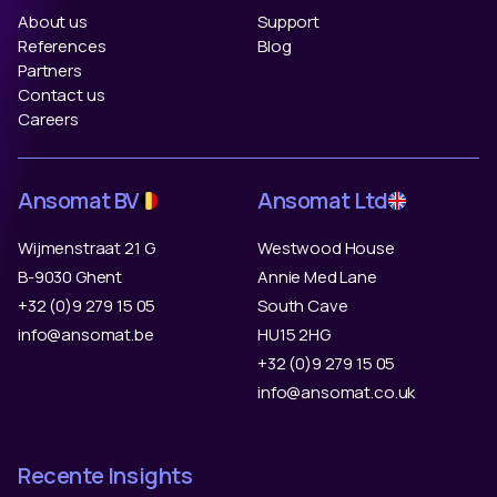
About us
Support
References
Blog
Partners
Contact us
Careers
Ansomat BV
Ansomat Ltd
Wijmenstraat 21 G
Westwood House
B-9030 Ghent
Annie Med Lane
+32 (0)9 279 15 05
South Cave
info@ansomat.be
HU15 2HG
+32 (0)9 279 15 05
info@ansomat.co.uk
Recente Insights