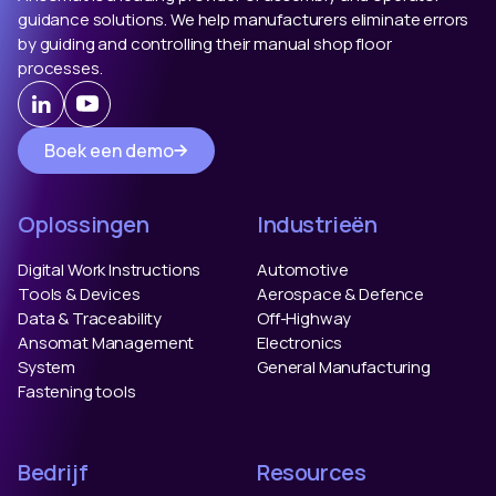
guidance solutions. We help manufacturers eliminate errors
by guiding and controlling their manual shop floor
processes.
Boek een demo
Oplossingen
Industrieën
Digital Work Instructions
Automotive
Tools & Devices
Aerospace & Defence
Data & Traceability
Off-Highway
Ansomat Management
Electronics
System
General Manufacturing
Fastening tools
Bedrijf
Resources