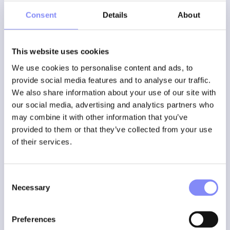
Consent
Details
About
This website uses cookies
We use cookies to personalise content and ads, to
provide social media features and to analyse our traffic.
We also share information about your use of our site with
our social media, advertising and analytics partners who
may combine it with other information that you’ve
provided to them or that they’ve collected from your use
of their services.
Fastening tools
21 juni 2026
Koppelregeling versus hoekregeling
versus opbrengstregeling: welke
Consent
Necessary
Selection
verschroevingsstrategie is het beste?
Preferences