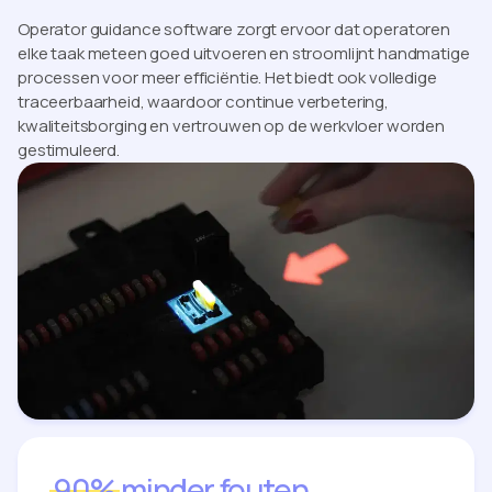
Operator guidance software zorgt ervoor dat operatoren
elke taak meteen goed uitvoeren en stroomlijnt handmatige
processen voor meer efficiëntie. Het biedt ook volledige
traceerbaarheid, waardoor continue verbetering,
kwaliteitsborging en vertrouwen op de werkvloer worden
gestimuleerd.
90%
minder fouten