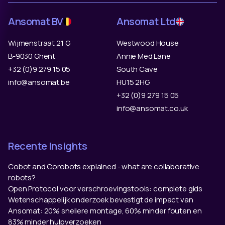
Ansomat BV
Ansomat Ltd
Wijmenstraat 21 G
Westwood House
B-9030 Ghent
Annie Med Lane
+32 (0)9 279 15 05
South Cave
info@ansomat.be
HU15 2HG
+32 (0)9 279 15 05
info@ansomat.co.uk
Recente Insights
Cobot and Corobots explained - what are collaborative
robots?
Open Protocol voor verschroevingstools: complete gids
Wetenschappelijk onderzoek bevestigt de impact van
Ansomat: 20% snellere montage, 60% minder fouten en
83% minder hulpverzoeken