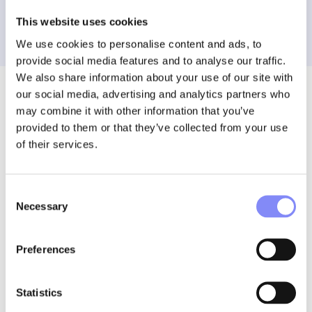
This website uses cookies
We use cookies to personalise content and ads, to
provide social media features and to analyse our traffic.
We also share information about your use of our site with
our social media, advertising and analytics partners who
may combine it with other information that you’ve
provided to them or that they’ve collected from your use
OPLOSSINGEN
of their services.
Een breed spectrum aan
oplossingen
Consent
Necessary
Selection
We pakken een breed scala aan uitdagingen op de werkvloer
aan. Van personeelstekorten en menselijke fouten tot een
gebrek aan transparantie bij handmatige bewerkingen en
Preferences
het aansluiten van machines zonder ingewikkelde PLC-
codering.
Statistics