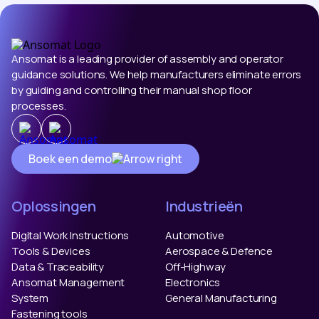
Ansomat is a leading provider of assembly and operator
guidance solutions. We help manufacturers eliminate errors
by guiding and controlling their manual shop floor
processes.
Boek een demo
Oplossingen
Industrieën
Digital Work Instructions
Automotive
Tools & Devices
Aerospace & Defence
Data & Traceability
Off-Highway
Ansomat Management
Electronics
System
General Manufacturing
Fastening tools