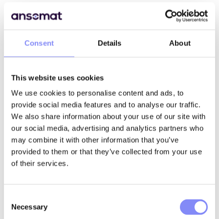
De waarde van het analyseren
Consent
Details
About
van uw gegevens
This website uses cookies
Real-time zichtbaarheid:
Dashboards bieden een live
overzicht van de prestaties op de werkvloer, waarbij de
We use cookies to personalise content and ads, to
voortgang, cyclustijden en foutpercentages worden
provide social media features and to analyse our traffic.
bijgehouden, zodat supervisors direct kunnen handelen
We also share information about your use of our site with
waar ondersteuning nodig is.
our social media, advertising and analytics partners who
Knelpunt- en trenddetectie:
Het visualiseren van
may combine it with other information that you’ve
gegevens over operator guidance helpt bij het
provided to them or that they’ve collected from your use
identificeren van terugkerende problemen en
of their services.
inefficiënties, waardoor de lijnbalans, werklast en het
proces verbetert.
Inzicht in personeel:
Monitor prestaties,
trainingsvoortgang en werklast om hiaten in vaardigheden
Consent
te identificeren, personeel te optimaliseren en gerichte
Necessary
Selection
bijscholing te plannen.