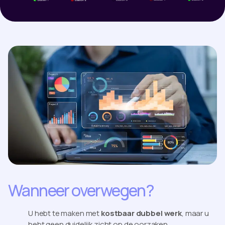
Wanneer overwegen?
U hebt te maken met
kostbaar dubbel werk
, maar u
hebt geen duidelijk zicht op de oorzaken.