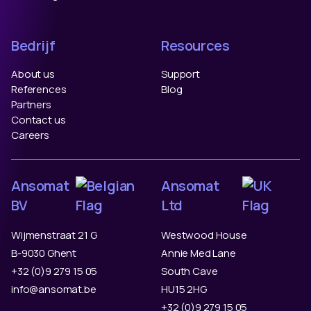
Bedrijf
Resources
About us
Support
References
Blog
Partners
Contact us
Careers
Ansomat
Ansomat
BV
Ltd
Wijmenstraat 21 G
Westwood House
B-9030 Ghent
Annie Med Lane
+32 (0)9 279 15 05
South Cave
info@ansomat.be
HU15 2HG
+32 (0)9 279 15 05