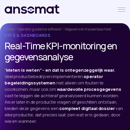
Home
Operator guidance software
Gegevens en traceerbaarheid
KPI'S & DASHBOARDS
Real-Time KPI-monitoring en
gegevensanalyse
"
Meten is weten" - en dat is ontegenzeggelijk waar.
Veel productiebedrijven implementeren
operator
begeleidingssystemen
niet alleen om fouten te
voorkomen, maar ook om
waardevolle procesgegevens
vast te leggen die achteraf geanalyseerd kunnen worden.
Als er later in de productie vragen of geschillen ontstaan,
bieden deze gegevens een
compleet digitaal dossier
van
elke productie, dat precies laat zien wat er is gedaan, door
wie en wanneer.