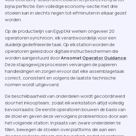
bijna perfectie. Een volledige economy-sectie met drie
stoelen kan in slechts negen tot elf minuten in elkaar gezet
worden.
Op de productielijn van EgyptAir werken ongeveer 20
operatoren synchroon, elk verantwoordelijk voor een
duidelijk gedefinieerde taak. Op elk station worden de
operatoren geleid door digitale instructieschermen die
worden aangestuurd door
Ansomat
Operator Guidance
.
Deze stapsgewijze processen vervangen de papieren
handleidingen en zorgen ervoor dat elke assemblagetaak
correct, consistent en volgens de laatste technische
normen wordt uitgevoerd.
De beschikbaarheid van onderdelen wordt gecoördineerd
door het inkoopteam, zodat elk werkstation altijd volledig
bevoorraad is. De eerste operatoren bouwen de basis van
de stoel en geven deze vervolgens probleemloos door aan
het volgende station. In plaats van zware onderdelen te
tillen, bewegen de stoelen over platforms die aan een