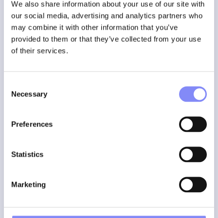
We also share information about your use of our site with
our social media, advertising and analytics partners who
may combine it with other information that you’ve
provided to them or that they’ve collected from your use
of their services.
Consistentie, snelheid en
Consent
Necessary
Selection
kwaliteit
Preferences
Collins Aerospace combineert hoogopgeleide operatoren
met het
digitale werkinstructiesysteem
van Ansomat om
complexe stoelconstructies efficiënt te produceren
Statistics
zonder aan kwaliteit in te boeten. Het resultaat is:
Sneller inwerken van nieuw personeel
Marketing
Minder assemblagefouten
Verbeterde standaardisatie op alle productielijnen
Een veiligere en meer ergonomische werkomgeving