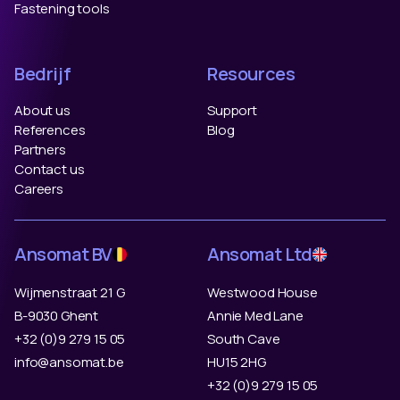
Fastening tools
Bedrijf
Resources
About us
Support
References
Blog
Partners
Contact us
Careers
Ansomat BV
Ansomat Ltd
Wijmenstraat 21 G
Westwood House
B-9030 Ghent
Annie Med Lane
+32 (0)9 279 15 05
South Cave
info@ansomat.be
HU15 2HG
+32 (0)9 279 15 05