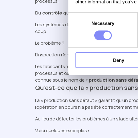
processus.
other information that you’ve
Du contrôle qualité à la prévention de la qual
Consent
Necessary
Selection
Les systèmes de qualité traditionnels s'appuient 
coup.
Le problème ?
L’inspection n’empêche pas les défauts. Elle se con
Deny
Les fabricants modernes s’orientent vers une ap
processus et où les erreurs sont éliminées avant
connue sous le nom de «
production sans défa
Qu’est-ce que la « production sans
La « production sans défaut » garantit qu’un prod
l’opération en cours n’a pas été correctement m
Au lieu de détecter les problèmes à un stade ulté
Voici quelques exemples :