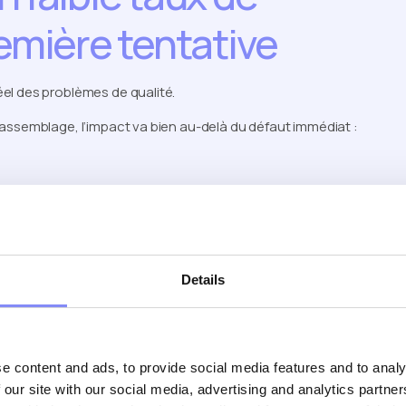
remière tentative
el des problèmes de qualité.
assemblage, l’impact va bien au-delà du défaut immédiat :
Details
 nettement moins coûteux de prévenir les défauts que de les
on.
e content and ads, to provide social media features and to analy
 prévenir les erreurs à la source plutôt qu’à les détecter en fin de
 our site with our social media, advertising and analytics partn