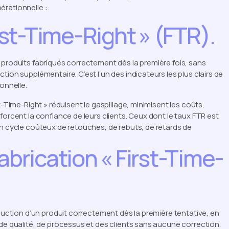
pérationnelle :
irst-Time-Right » (FTR).
 produits fabriqués correctement dès la première fois, sans
tion supplémentaire. C’est l’un des indicateurs les plus clairs de
onnelle.
t-Time-Right » réduisent le gaspillage, minimisent les coûts,
forcent la confiance de leurs clients. Ceux dont le taux FTR est
un cycle coûteux de retouches, de rebuts, de retards de
abrication « First-Time-
oduction d’un produit correctement dès la première tentative, en
 de qualité, de processus et des clients sans aucune correction.