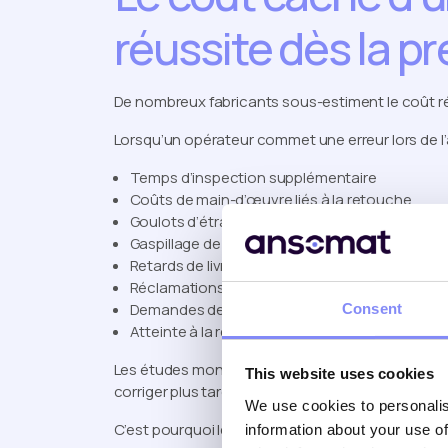
réussite dès la p
De nombreux fabricants sous-estiment le coût ré
Lorsqu’un opérateur commet une erreur lors de l’
Temps d’inspection supplémentaire
Coûts de main-d’œuvre liés à la retouche
Goulots d’étranglement dans la production
Gaspillage de matériaux
Retards de livraison
Réclamations clients
Demandes de garantie
Consent
Atteinte à la réputation de la marque
Les études montrent systématiquement qu’il est
This website uses cookies
corriger plus tard dans le processus de producti
We use cookies to personalis
C’est pourquoi les grands fabricants s’attachent à
information about your use of