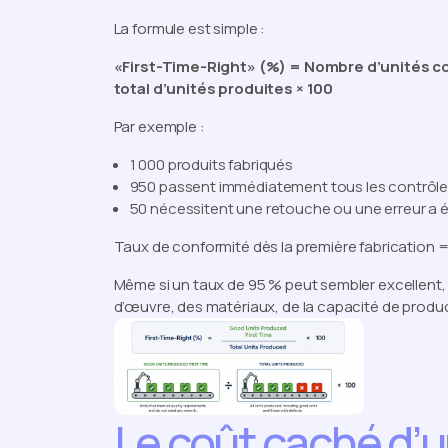
La formule est simple :
«First-Time-Right» (%) = Nombre d’unités c
total d’unités produites × 100
Par exemple :
1 000 produits fabriqués
950 passent immédiatement tous les contrôles
50 nécessitent une retouche ou une erreur a é
Taux de conformité dès la première fabrication 
Même si un taux de 95 % peut sembler excellent,
d’œuvre, des matériaux, de la capacité de producti
Le coût caché d’u