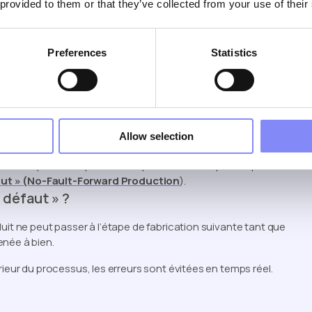
 provided to them or that they’ve collected from your use of their
ité
Preferences
Statistics
souvent sur des inspections visant à détecter les erreurs après
tente de les identifier.
Allow selection
proche préventive où les opérateurs sont guidés tout au long du
 même qu’elles ne puissent se produire. Cette philosophie est
ut » (No-Fault-Forward Production
).
 défaut » ?
uit ne peut passer à l’étape de fabrication suivante tant que
enée à bien.
rieur du processus, les erreurs sont évitées en temps réel.