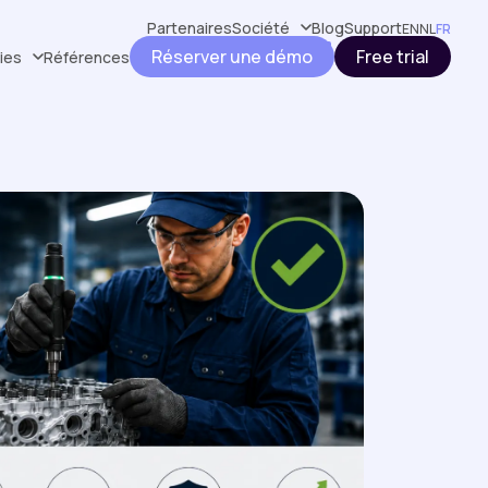
Partenaires
Société
Blog
Support
EN
NL
FR
Réserver une démo
Free trial
ries
Références