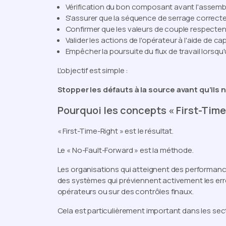
Vérification du bon composant avant l'assem
S'assurer que la séquence de serrage correct
Confirmer que les valeurs de couple respectent
Valider les actions de l'opérateur à l'aide de cap
Empêcher la poursuite du flux de travail lorsqu
L'objectif est simple :
Stopper les défauts à la source avant qu’ils 
Pourquoi les concepts « First-Time-
« First-Time-Right » est le résultat.
Le « No-Fault-Forward » est la méthode.
Les organisations qui atteignent des performan
des systèmes qui préviennent activement les er
opérateurs ou sur des contrôles finaux.
Cela est particulièrement important dans les sec