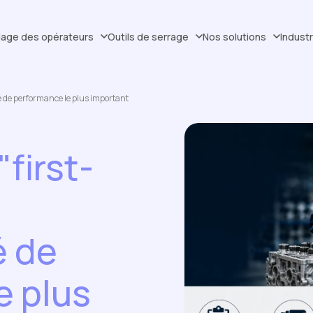
dage des opérateurs
Outils de serrage
Nos solutions
Indust
clé de performance le plus important
"first-
é de
e plus