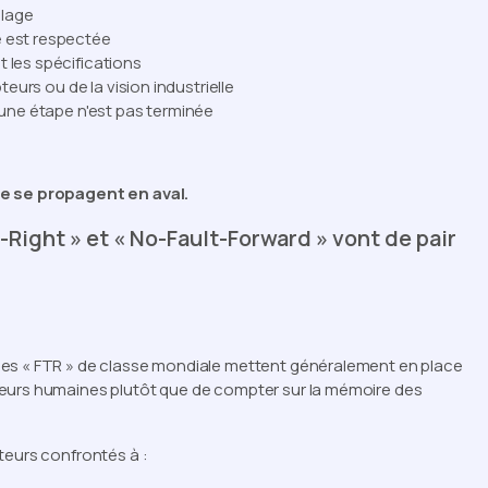
blage
e est respectée
 les spécifications
teurs ou de la vision industrielle
'une étape n'est pas terminée
ne se propagent en aval.
Right » et « No-Fault-Forward » vont de pair
ces « FTR » de classe mondiale mettent généralement en place
reurs humaines plutôt que de compter sur la mémoire des
teurs confrontés à :