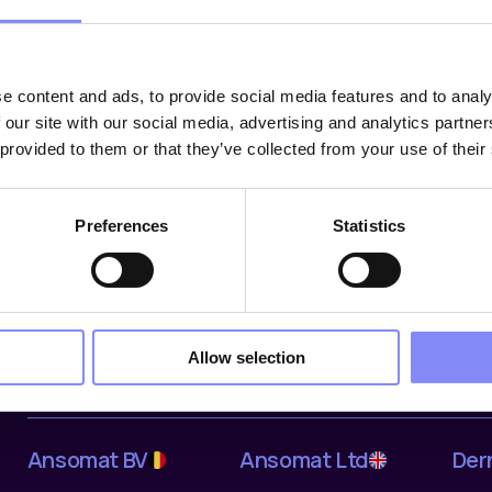
e content and ads, to provide social media features and to analy
 our site with our social media, advertising and analytics partn
 provided to them or that they’ve collected from your use of their
Solutions
Secteurs
Ent
Preferences
Statistics
Digital Work Instructions
Automotive
Abou
Tools & Devices
Aerospace & Defence
Refe
Data & Traceability
Off-Highway
Partn
Ansomat Management
Electronics
Cont
System
General Manufacturing
Care
Allow selection
Fastening tools
Ansomat BV
Ansomat Ltd
Der