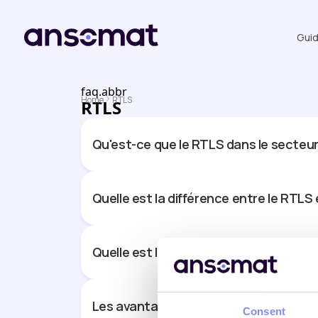
Gui
faq.abbr
Home
RTLS
RTLS
Qu'est-ce que le RTLS dans le secteur 
Quelle est la différence entre le RTLS e
Quelle est la différence entre les sys
Les avantages d'un système RTLS
Consent