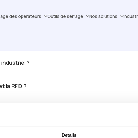
dage des opérateurs
Outils de serrage
Nos solutions
Indust
industriel ?
t la RFID ?
tèmes RTLS Wi-Fi, Bluetooth, UWB et à ultrasons ?
Details