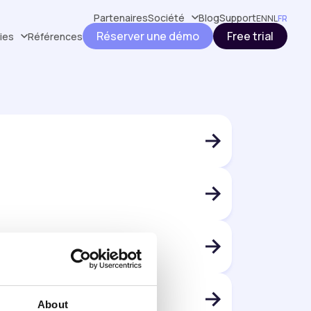
Partenaires
Société
Blog
Support
EN
NL
FR
Réserver une démo
Free trial
ries
Références
About