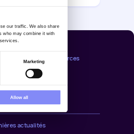
se our traffic. We also share
ers who may combine it with
 services.
reprise
Ressources
Marketing
t us
Support
rences
Blog
ers
act us
ers
Allow all
nières actualités