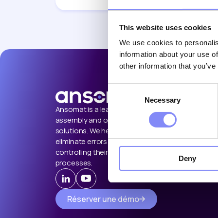
This website uses cookies
We use cookies to personalis
information about your use of
other information that you’ve
Consent
Necessary
Selection
Ansomat is a leading provider of
assembly and operator guidance
solutions. We help manufacturers
eliminate errors by guiding and
controlling their manual shop floor
Deny
processes.
Réserver une démo