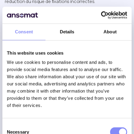
réduction du risque de fixations incorrectes.
3. Gabarits et dispositifs de
positionnement
Les gabarits constituent une forme classique de Poka-Yoke
Consent
Details
About
mécanique.
Ils sont conçus de manière à ce qu’une pièce ne puisse être
This website uses cookies
placée que dans la bonne position ou la bonne orientation.
We use cookies to personalise content and ads, to
Par exemple :
provide social media features and to analyse our traffic.
une forme asymétrique empêche l’insertion incorrecte
We also share information about your use of our site with
d’un composant ;
our social media, advertising and analytics partners who
des guides garantissent le bon positionnement d’une
may combine it with other information that you’ve
pièce ;
provided to them or that they’ve collected from your use
un dispositif mécanique empêche l’utilisation d’une
of their services.
mauvaise référence.
Résultat :
les erreurs de positionnement sont évitées
Consent
directement à la source.
Necessary
Selection