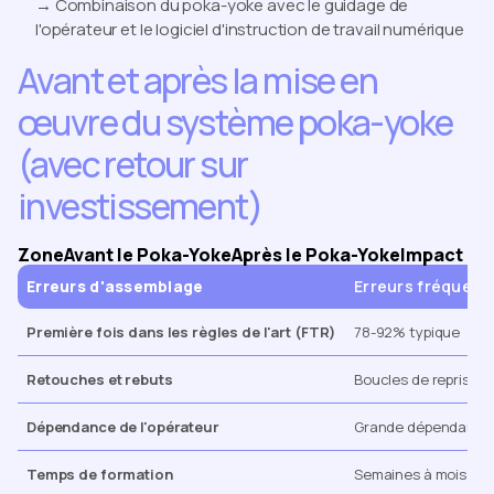
→ Combinaison du poka-yoke avec le guidage de
l'opérateur et le logiciel d'instruction de travail numérique
Avant et après la mise en
œuvre du système poka-yoke
(avec retour sur
investissement)
Zone
Avant le Poka-Yoke
Après le Poka-Yoke
Impact / R
Erreurs d'assemblage
Erreurs fréquent
Première fois dans les règles de l'art (FTR)
78-92% typique
Retouches et rebuts
Boucles de reprise e
Dépendance de l'opérateur
Grande dépendance à
Temps de formation
Semaines à mois