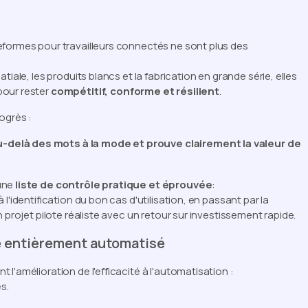
eformes pour travailleurs connectés ne sont plus des
iale, les produits blancs et la fabrication en grande série, elles
pour rester
compétitif, conforme et résilient
.
ogrès :
-delà des mots à la mode et prouve clairement la valeur de
'une
liste de contrôle pratique et éprouvée
:
l'identification du bon cas d'utilisation, en passant par la
 projet pilote réaliste avec un retour sur investissement rapide.
e entièrement automatisé
l'amélioration de l'efficacité à l'automatisation :
s.