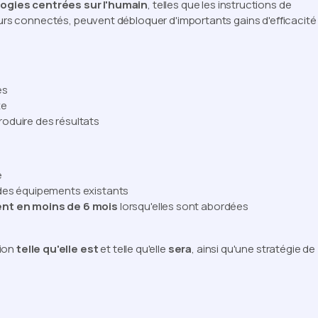
ogies centrées sur l'humain
, telles que les instructions de
leurs connectés, peuvent débloquer d'importants gains d'efficacité
és
xe
roduire des résultats
e
 des équipements existants
ent en moins de 6 mois
lorsqu'elles sont abordées
tion
telle qu'elle est
et telle qu'elle
sera
, ainsi qu'une stratégie de