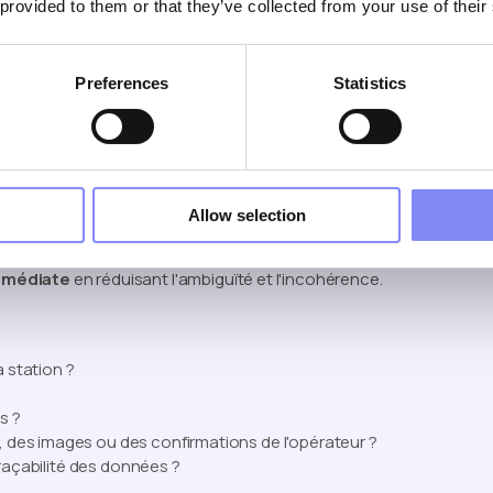
 provided to them or that they’ve collected from your use of their
alidations en ligne ?
Preferences
Statistics
uration ?
Allow selection
où la variabilité est élevée et la documentation complexe, le
immédiate
en réduisant l'ambiguïté et l'incohérence.
a station ?
s ?
, des images ou des confirmations de l'opérateur ?
traçabilité des données ?