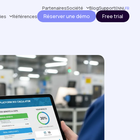
Partenaires
Société
Blog
Support
EN
NL
FR
Réserver une démo
Free trial
ries
Références