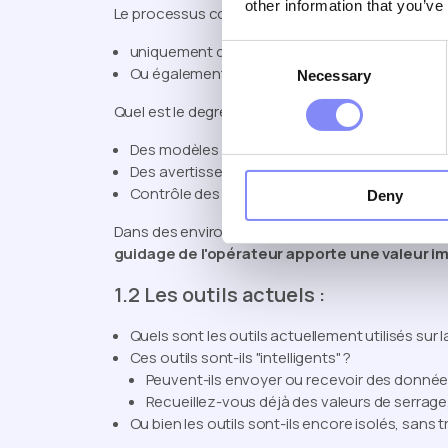
other information that you’ve
Le processus comprend-il :
uniquement des étapes d'assemblage ?
Consent
Ou également des contrôles de qualité et des v
Necessary
Selection
Quel est le degré de standardisation de la config
Des modèles fixes ?
Des avertissements clairs concernant l'EPI ?
Contrôle des révisions et flux d'approbation ?
Deny
Dans des environnements tels que l'aérospatiale, 
guidage de l'opérateur apporte une valeur 
1.2 Les outils actuels :
Quels sont les outils actuellement utilisés sur l
Ces outils sont-ils "intelligents" ?
Peuvent-ils envoyer ou recevoir des donnée
Recueillez-vous déjà des valeurs de serrage
Ou bien les outils sont-ils encore isolés, sans 