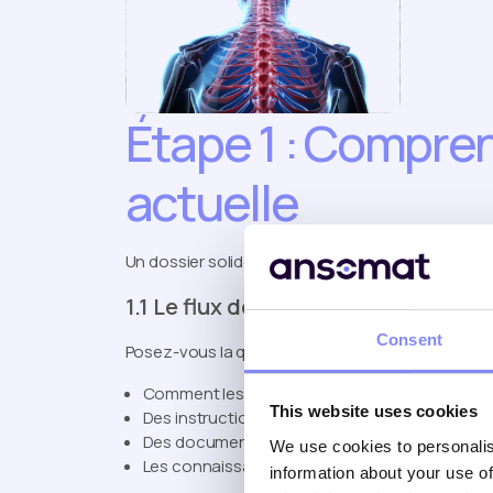
Étape 1 : Compren
actuelle
Un dossier solide commence toujours par une év
1.1 Le flux de travail actuel :
Consent
Posez-vous la question :
Comment les opérateurs effectuent-ils leur trav
This website uses cookies
Des instructions sur papier ?
Des documents numériques statiques (PDF) ?
We use cookies to personalis
Les connaissances sont-elles principalement s
information about your use of