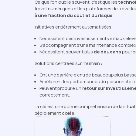
Ce que l'on oublie souvent, c'est que les
technol
travail numériques et les plateformes de travail
à une fraction du coût et du risque
.
Initiatives entièrement automatisées :
Nécessitent des investissements initiaux élev
S'accompagnent d'une maintenance comple
Nécessitent souvent plus
de deux ans
pour p
Solutions centrées sur l'humain :
Ont une barrière d'entrée beaucoup plus bass
Améliorent les performances du personnel et
Peuvent produire un
retour sur investissem
correctement.
La clé est une bonne compréhension de la situa
déploiement ciblée.