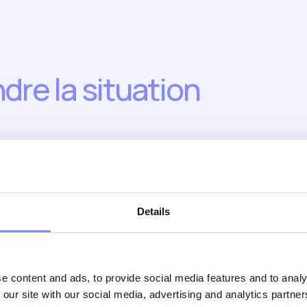
dre la situation
aluation honnête de la
situation actuelle
.
Details
ail aujourd'hui ?
e content and ads, to provide social media features and to analy
tockées "dans la tête des gens" ?
 our site with our social media, advertising and analytics partn