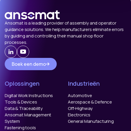
Ansomat is a leading provider of assembly and operator
guidance solutions. We help manufacturers eliminate errors
by guiding and controlling their manual shop floor
processes.
Boek een demo
Oplossingen
Industrieën
Digital Work Instructions
Automotive
Tools & Devices
Aerospace & Defence
Data & Traceability
Off-Highway
Ansomat Management
Electronics
System
General Manufacturing
Fastening tools