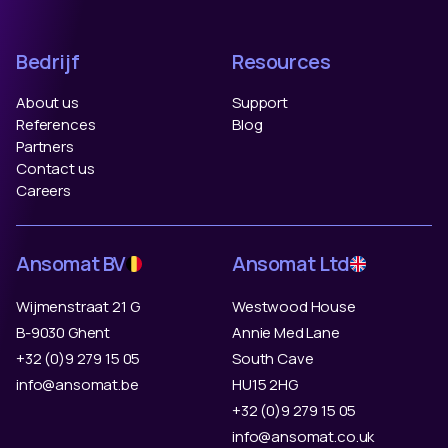
Bedrijf
Resources
About us
Support
References
Blog
Partners
Contact us
Careers
Ansomat BV
Ansomat Ltd
Wijmenstraat 21 G
Westwood House
B-9030 Ghent
Annie Med Lane
+32 (0)9 279 15 05
South Cave
info@ansomat.be
HU15 2HG
+32 (0)9 279 15 05
info@ansomat.co.uk