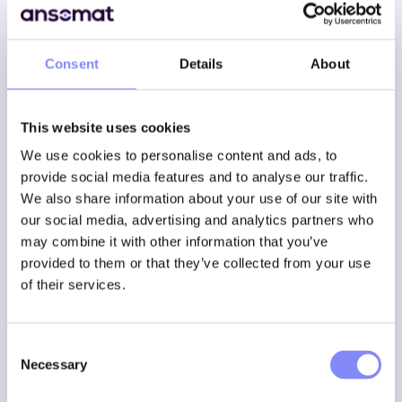
Consent
Details
About
This website uses cookies
We use cookies to personalise content and ads, to
provide social media features and to analyse our traffic.
We also share information about your use of our site with
our social media, advertising and analytics partners who
may combine it with other information that you’ve
provided to them or that they’ve collected from your use
of their services.
Consent
Necessary
General
24 november 2025
Selection
Definitie van de takt-tijd