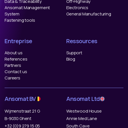
Data & Traceability
Off-Highway
Ansomat Management
Electronics
System
General Manufacturing
Fastening tools
Entreprise
Ressources
About us
Support
References
Blog
Partners
Contact us
Careers
Ansomat BV
Ansomat Ltd
Wijmenstraat 21 G
Westwood House
B-9030 Ghent
Annie Med Lane
+32 (0)9 279 15 05
South Cave