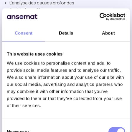
L'analyse des causes profondes
Audits de qualité
l'amélioration continue.
Cela permet de mieux comprendre les actions qui se
Consent
Details
About
déroulent dans l'atelier.
Réservez une démonstration
This website uses cookies
Découvrez notre solution Ansomat en action dans ce
We use cookies to personalise content and ads, to
survol du siège :
provide social media features and to analyse our traffic.
We also share information about your use of our site with
our social media, advertising and analytics partners who
may combine it with other information that you’ve
provided to them or that they’ve collected from your use
of their services.
Le résultat
Consent
Necessary