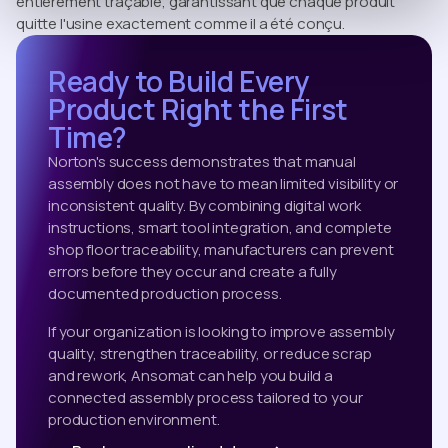
entièrement traçable, garantissant que chaque produit
quitte l'usine exactement comme il a été conçu.
Ready to Build Every
Product Right the First
Time?
Norton's success demonstrates that manual
assembly does not have to mean limited visibility or
inconsistent quality. By combining digital work
instructions, smart tool integration, and complete
shop floor traceability, manufacturers can prevent
errors before they occur and create a fully
documented production process.
If your organization is looking to improve assembly
quality, strengthen traceability, or reduce scrap
and rework, Ansomat can help you build a
connected assembly process tailored to your
production environment.