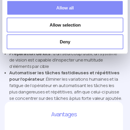
opérateurs à évaluer les pièces ou les composants.
Allow all
Gérer plusieurs variantes (similaires)
: un système de
vision peut facilement identifier la bonne variante de
composant et s’assurer que les bonnes pièces sont
Allow selection
prélevées et assemblées.
Fabrication flexible
: si la position de la pièce par rapport
au capteur change, le système modifie
Deny
automatiquement la position du contrôle requis.
Préparation de kits
: d’un seul coup d’œil, un système
de vision est capable d’inspecter une multitude
d’éléments par cible
Automatiser les tâches fastidieuses et répétitives
pour l’opérateur
. Éliminer les variations humaines et la
fatigue de l’opérateur en automatisant les tâches les
plus dangereuses et répétitives, afin que celui-ci puisse
se concentrer sur des tâches à plus forte valeur ajoutée.
Avantages