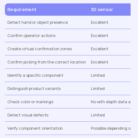
Requirement
3D sensor
Detect hand or object presence
Excellent
Confirm operator actions
Excellent
Create virtual confirmation zones
Excellent
Confirm picking from the correct location
Excellent
Identify a specific component
Limited
Distinguish product variants
Limited
Check color or markings
No with depth data alon
Detect visual defects
Limited
Verify component orientation
Possible depending on ap