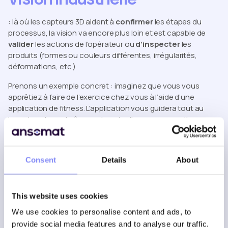
: là où les capteurs 3D aident à
confirmer
les étapes du
processus, la vision va encore plus loin et est capable de
valider
les actions de l’opérateur ou
d’inspecter
les
produits (formes ou couleurs différentes, irrégularités,
déformations, etc.)
Prenons un exemple concret : imaginez que vous vous
apprêtiez à faire de l’exercice chez vous à l’aide d’une
application de fitness. L’application vous guidera tout au
long de votre entraînement, mais elle ne vous avertira pas
en cas de mauvaise posture et ne générera pas
nécessairement d’alerte pour vous corriger. Contrairement
à un véritable coach sportif, elle n’a tout simplement pas la
Consent
Details
About
capacité de vérifier la justesse de l’exécution. Cependant,
des technologies de suivi existent bel et bien et ont trouvé
leur place dans les applications industrielles ; l’une d’entre
This website uses cookies
elles s’appelle la « vision industrielle ».
We use cookies to personalise content and ads, to
Qu’est-ce que c’est ?
provide social media features and to analyse our traffic.