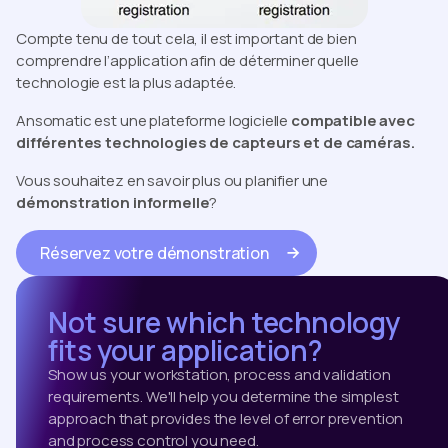
Compte tenu de tout cela, il est important de bien
comprendre l’application afin de déterminer quelle
technologie est la plus adaptée.
Ansomatic est une plateforme logicielle
compatible avec
différentes technologies de capteurs et de caméras.
Vous souhaitez en savoir plus ou planifier une
démonstration informelle
?
Réservez votre démonstration
Not sure which technology
fits your application?
Show us your workstation, process and validation
requirements. We'll help you determine the simplest
approach that provides the level of error prevention
and process control you need.