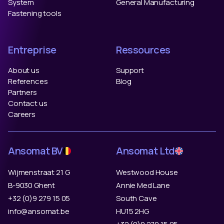
System
General Manufacturing
Fastening tools
Entreprise
Ressources
About us
Support
References
Blog
Partners
Contact us
Careers
Ansomat BV
Ansomat Ltd
Wijmenstraat 21 G
Westwood House
B-9030 Ghent
Annie Med Lane
+32 (0)9 279 15 05
South Cave
info@ansomat.be
HU15 2HG