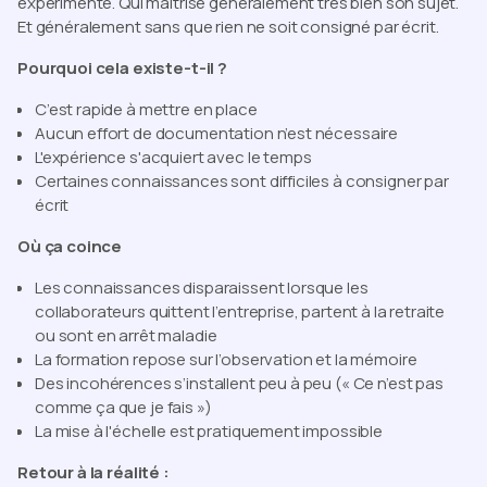
expérimenté. Qui maîtrise généralement très bien son sujet.
Et généralement sans que rien ne soit consigné par écrit.
Pourquoi cela existe-t-il ?
C’est rapide à mettre en place
Aucun effort de documentation n’est nécessaire
L'expérience s'acquiert avec le temps
Certaines connaissances sont difficiles à consigner par
écrit
Où ça coince
Les connaissances disparaissent lorsque les
collaborateurs quittent l’entreprise, partent à la retraite
ou sont en arrêt maladie
La formation repose sur l’observation et la mémoire
Des incohérences s’installent peu à peu (« Ce n’est pas
comme ça que
je
fais »)
La mise à l'échelle est pratiquement impossible
Retour à la réalité :