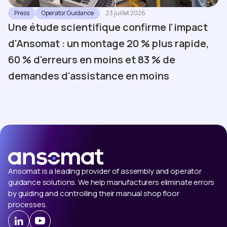
Press
Operator Guidance
23 juillet 2026
Une étude scientifique confirme l'impact
d'Ansomat : un montage 20 % plus rapide,
60 % d'erreurs en moins et 83 % de
demandes d'assistance en moins
Ansomat is a leading provider of assembly and operator
guidance solutions. We help manufacturers eliminate errors
by guiding and controlling their manual shop floor
processes.