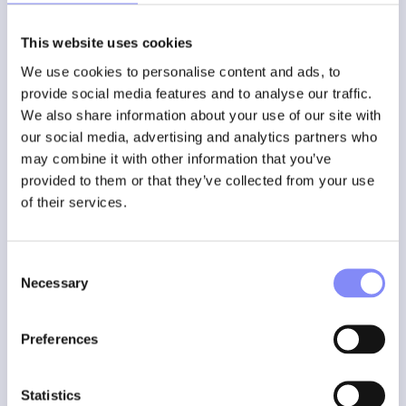
Réduction du temps de formation
This website uses cookies
Diminution des erreurs et des retouches
Les nouveaux collaborateurs sont opérationnels plus
We use cookies to personalise content and ads, to
rapidement
provide social media features and to analyse our traffic.
Le savoir-faire devient évolutif, et non plus fragile
We also share information about your use of our site with
our social media, advertising and analytics partners who
Les consignes de travail numériques transforment « notre
may combine it with other information that you’ve
façon de faire » en un
système
, et non plus en une
provided to them or that they’ve collected from your use
dépendance vis-à-vis des individus.
of their services.
Comparaison côte à côte
Critères
Dans l'esprit des gens
Document
Consent
Accessibilité
Dépend des personnes présentes
Limitée, peu
Necessary
Selection
Cohérence
Faible
Moyenne
Vitesse d'entraînement
Lente
Moyenne
Effort de mise à jour
Informel
Manuel et l
Preferences
Évolutivité
Très faible
Limitée
Niveau de risque
Élevé
Moyen
Statistics