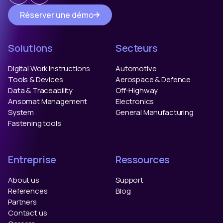
Réserver une démo
Solutions
Secteurs
Digital Work Instructions
Automotive
Tools & Devices
Aerospace & Defence
Data & Traceability
Off-Highway
Ansomat Management
Electronics
System
General Manufacturing
Fastening tools
Entreprise
Ressources
About us
Support
References
Blog
Partners
Contact us