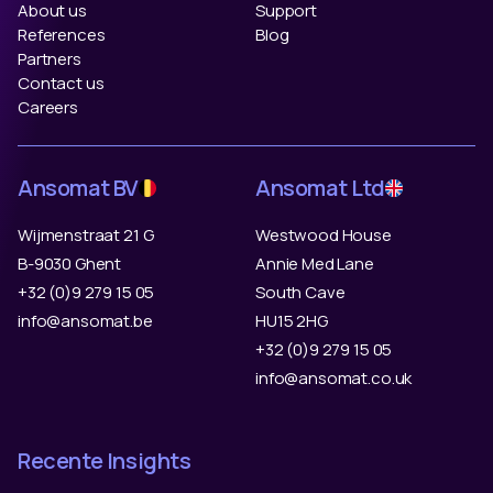
About us
Support
References
Blog
Partners
Contact us
Careers
Ansomat BV
Ansomat Ltd
Wijmenstraat 21 G
Westwood House
B-9030 Ghent
Annie Med Lane
+32 (0)9 279 15 05
South Cave
info@ansomat.be
HU15 2HG
+32 (0)9 279 15 05
info@ansomat.co.uk
Recente Insights