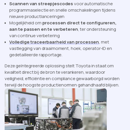
Scannen van streepjescodes
voor automatische
programmaselectie en snelle omschakelingen tijdens
nieuwe productlanceringen
Mogelijkheid om
processen direct te configureren,
aan te passen en te verbeteren
, ter ondersteuning
van continue verbetering
Volledige traceerbaarheid van processen
, met
vastlegging van draaimoment, hoek, operator-ID en
gedetailleerde rapportage.
Deze geïntegreerde oplossing stelt Toyota in staat om
kwaliteit direct bij de bron te verankeren, waardoor
veiligheid, efficiëntie en compliance gewaarborgd worden
terwijl de hoogste productienormen gehandhaafd blijven.