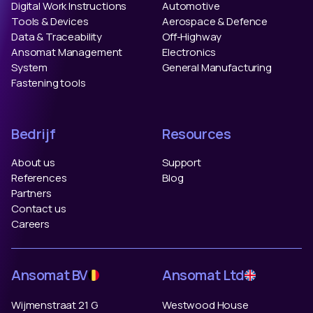
Digital Work Instructions
Automotive
Tools & Devices
Aerospace & Defence
Data & Traceability
Off-Highway
Ansomat Management
Electronics
System
General Manufacturing
Fastening tools
Bedrijf
Resources
About us
Support
References
Blog
Partners
Contact us
Careers
Ansomat BV
Ansomat Ltd
Wijmenstraat 21 G
Westwood House