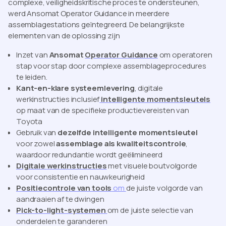
complexe, veiligheidskritische proces te ondersteunen,
werd Ansomat Operator Guidance in meerdere
assemblagestations geïntegreerd. De belangrijkste
elementen van de oplossing zijn
Inzet van
Ansomat
Operator Guidance
om operatoren
stap voor stap door complexe assemblageprocedures
te leiden.
Kant-en-klare systeemlevering
, digitale
werkinstructies inclusief
intelligente momentsleutels
op maat van de specifieke productievereisten van
Toyota
Gebruik van
dezelfde intelligente momentsleutel
voor zowel
assemblage als kwaliteitscontrole
,
waardoor redundantie wordt geëlimineerd
Digitale werkinstructies
met visuele boutvolgorde
voor consistentie en nauwkeurigheid
Positiecontrole van tools
om
de juiste volgorde van
aandraaien af te dwingen
Pick-to-light-systemen
om de juiste selectie van
onderdelen te garanderen