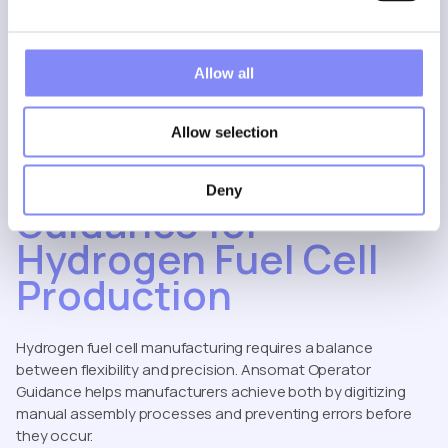
100% ingebouwde kwaliteit bij de bron
volledige traceerbaarheid van menselijke
Allow all
handelingen
,
uitgebreide rapportage
Allow selection
Dit garandeert veiligheid, naleving en consistente hoge
prestaties tijdens het hele productieproces.
Benefits of Operator
Deny
Guidance for
Hydrogen Fuel Cell
Production
Hydrogen fuel cell manufacturing requires a balance
between flexibility and precision. Ansomat Operator
Guidance helps manufacturers achieve both by digitizing
manual assembly processes and preventing errors before
they occur.