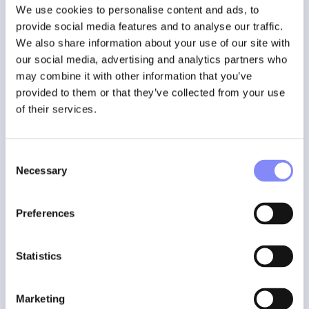
De oplossing maakt soepele nieuwe productlanceringen
We use cookies to personalise content and ads, to
mogelijk doordat productieprocessen direct
provide social media features and to analyse our traffic.
geconfigureerd, aangepast en geoptimaliseerd kunnen
We also share information about your use of our site with
worden. Barcodescanners selecteren automatisch de
our social media, advertising and analytics partners who
juiste programma's, terwijl digitale werkinstructies
may combine it with other information that you’ve
operatoren begeleiden met duidelijke, visuele
boutvolgorde. Intelligente schroefsleutels zorgen voor
provided to them or that they’ve collected from your use
nauwkeurig en gecontroleerd aandraaien,
of their services.
gereedschappositiecontrole dwingt de juiste volgorde van
aandraaien af en pick-to-light-systemen garanderen een
nauwkeurige selectie van onderdelen. Elke bewerking is
Consent
volledig traceerbaar, met vastlegging van koppel- en
Necessary
Selection
hoekwaarden, operator-ID's en gedetailleerde rapporten,
zodat het hele proces tot in detail kan worden
Preferences
gecontroleerd.
Bewezen rendement op
Statistics
investering
Marketing
Het resultaat is duidelijk: