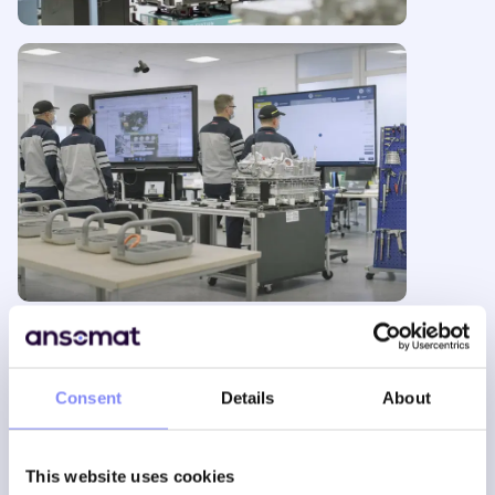
De flexibiliteit van een mens
gecombineerd met de
herhaalbaarheid van een
Consent
Details
About
machine!
This website uses cookies