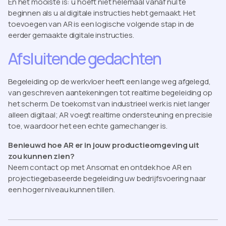
En het mooiste is: u hoeft niet helemaal vanaf nul te
beginnen als u al digitale instructies hebt gemaakt. Het
toevoegen van AR is een logische volgende stap in de
eerder gemaakte digitale instructies.
Afsluitende gedachten
Begeleiding op de werkvloer heeft een lange weg afgelegd,
van geschreven aantekeningen tot realtime begeleiding op
het scherm. De toekomst van industrieel werk is niet langer
alleen digitaal; AR voegt realtime ondersteuning en precisie
toe, waardoor het een echte gamechanger is.
Benieuwd hoe AR er in jouw productieomgeving uit
zou kunnen zien?
Neem contact op met Ansomat en ontdek hoe AR en
projectiegebaseerde begeleiding uw bedrijfsvoering naar
een hoger niveau kunnen tillen.