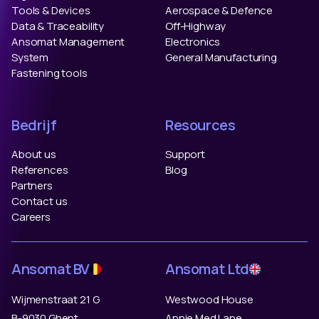
Tools & Devices
Aerospace & Defence
Data & Traceability
Off-Highway
Ansomat Management
Electronics
System
General Manufacturing
Fastening tools
Bedrijf
Resources
About us
Support
References
Blog
Partners
Contact us
Careers
Ansomat BV
Ansomat Ltd
Wijmenstraat 21 G
Westwood House
B-9030 Ghent
Annie Med Lane