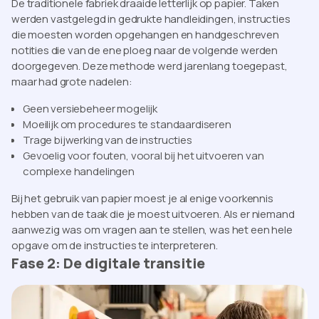
De traditionele fabriek draaide letterlijk op papier. Taken
werden vastgelegd in gedrukte handleidingen, instructies
die moesten worden opgehangen en handgeschreven
notities die van de ene ploeg naar de volgende werden
doorgegeven. Deze methode werd jarenlang toegepast,
maar had grote nadelen:
Geen versiebeheer mogelijk
Moeilijk om procedures te standaardiseren
Trage bijwerking van de instructies
Gevoelig voor fouten, vooral bij het uitvoeren van
complexe handelingen
Bij het gebruik van papier moest je al enige voorkennis
hebben van de taak die je moest uitvoeren. Als er niemand
aanwezig was om vragen aan te stellen, was het een hele
opgave om de instructies te interpreteren.
Fase 2: De digitale transitie