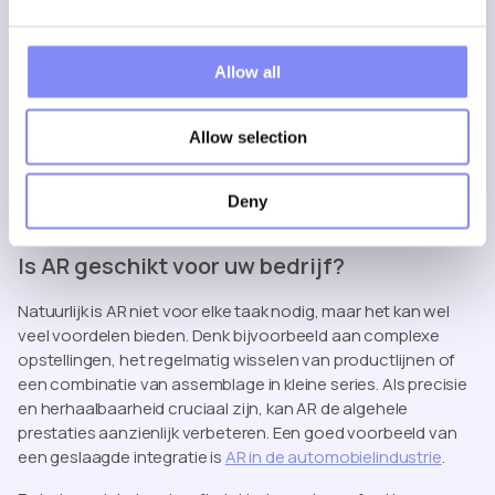
AR is de meest geavanceerde manier om medewerkers op
hun werkplek te ondersteunen.
Allow all
Minder afleiding: de
instructies verschijnen in hun
gezichtsveld
Snellere uitvoering
: het is niet nodig om te stoppen en
Allow selection
op een apart scherm te kijken
Betere kwaliteit
: visuele begeleiding vermindert fouten
Eenvoudigere kennisoverdracht
: dit is ideaal voor het
Deny
opleiden van nieuw personeel
Is AR geschikt voor uw bedrijf?
Natuurlijk is AR niet voor elke taak nodig, maar het kan wel
veel voordelen bieden. Denk bijvoorbeeld aan complexe
opstellingen, het regelmatig wisselen van productlijnen of
een combinatie van assemblage in kleine series. Als precisie
en herhaalbaarheid cruciaal zijn, kan AR de algehele
prestaties aanzienlijk verbeteren. Een goed voorbeeld van
een geslaagde integratie is
AR in de automobielindustrie
.