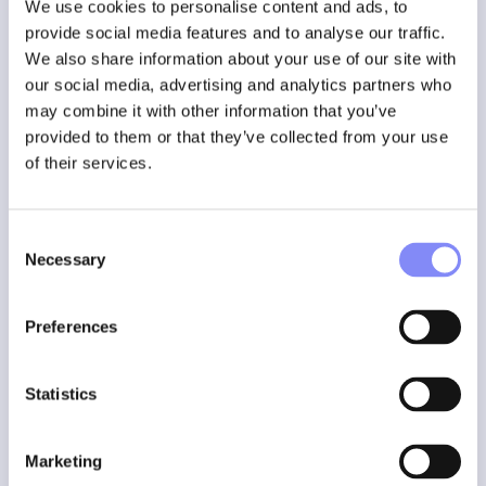
We use cookies to personalise content and ads, to
losdraaien.
provide social media features and to analyse our traffic.
Een nieuwe operator voert een complexe montage uit,
daarbij geholpen door digitale pijlen die naar de juiste
We also share information about your use of our site with
onderdelen wijzen.
our social media, advertising and analytics partners who
Een technicus bevestigt elke stap van een proces met
may combine it with other information that you’ve
zijn stem of een gebaar
provided to them or that they’ve collected from your use
Gevoelig voor fouten, vooral bij het uitvoeren van
of their services.
complexe handelingen
Dit is geen sciencefiction meer. AR biedt aanzienlijke
Consent
voordelen voor zowel productieprocessen als
Necessary
Selection
onderhoudstaken, zelfs als deze worden uitgevoerd door
minder ervaren operators
Preferences
Waarom deze ontwikkeling belangrijk is
Elke stap in de ontwikkeling van papier naar
geprojecteerde
Statistics
augmented reality
heeft slechts één doel: de
juiste
instructie op het juiste moment aan de juiste persoon
tonen, met zo min mogelijk speelruimte
Marketing