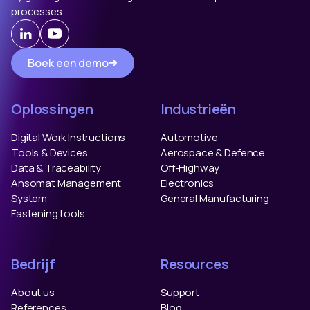
processes.
Boek een demo
Oplossingen
Industrieën
Digital Work Instructions
Automotive
Tools & Devices
Aerospace & Defence
Data & Traceability
Off-Highway
Ansomat Management
Electronics
System
General Manufacturing
Fastening tools
Bedrijf
Resources
About us
Support
References
Blog