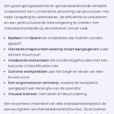
Een goed georganiseerde en gestandaardiseerde werkplek
ondersteunt een consistente uitvoering van processen. Het
helpt verspilling te verminderen, de efficiëntie te verbeteren
en een gestructureerde werkomgeving te creëren. Een
standaard werkplek op de werkvloer omvat vaak:
Bakken
met
daarin
de onderdelen die moeten worden
gepickt
Gereedschapborden waarop staat aangegeven
waar
elk item thuishoort
Gelabelde materialen
die worden bijgehouden met een
barcode of identificatiecode
Schone werkplekken
aan het begin en einde van elke
bouwcyclus
Een ergonomisch ontwerp,
waarbij de werkplek is
aangepast aan de lengte van de operator
Visueel beheer
, met labels en kleurcodering
Een essentieel onderdeel van elke standaardwerkplek is de
aanwezigheid van standaardwerkinstructies. Deze kunnen