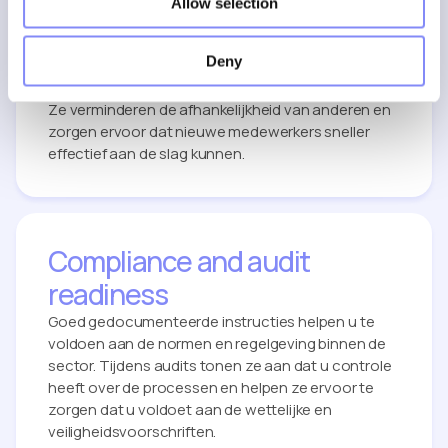
Faster training and
Allow selection
onboarding
Deny
Duidelijke instructies maken het voor nieuwe
medewerkers gemakkelijker om het werk te leren.
Ze verminderen de afhankelijkheid van anderen en
zorgen ervoor dat nieuwe medewerkers sneller
effectief aan de slag kunnen.
Compliance and audit
readiness
Goed gedocumenteerde instructies helpen u te
voldoen aan de normen en regelgeving binnen de
sector. Tijdens audits tonen ze aan dat u controle
heeft over de processen en helpen ze ervoor te
zorgen dat u voldoet aan de wettelijke en
veiligheidsvoorschriften.