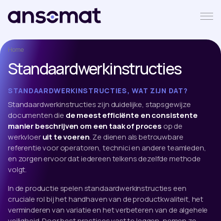
Home
Standaardwerkinstructies
STANDAARDWERKINSTRUCTIES, WAT ZIJN DAT?
Standaardwerkinstructies zijn duidelijke, stapsgewijze
documenten die
de meest efficiënte en consistente
manier beschrijven om een taak of proces
op de
werkvloer
uit te voeren
. Ze dienen als betrouwbare
referentie voor operatoren, technici en andere teamleden,
en zorgen ervoor dat iedereen telkens dezelfde methode
volgt.
In de productie spelen standaardwerkinstructies een
cruciale rol bij het handhaven van de productkwaliteit, het
verminderen van variatie en het verbeteren van de algehele
veiligheid. Door best practices vast te leggen, nemen ze