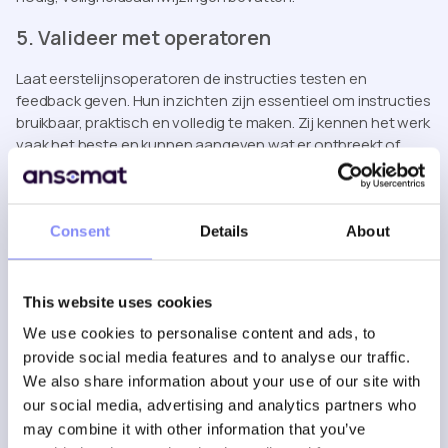
5. Valideer met operatoren
Laat eerstelijnsoperatoren de instructies testen en
feedback geven. Hun inzichten zijn essentieel om instructies
bruikbaar, praktisch en volledig te maken. Zij kennen het werk
vaak het beste en kunnen aangeven wat er ontbreekt of
onduidelijk is.
Consent
Details
About
ZERO DEFECTS-ASSEMBLAGE
Waarom werkwijzen
This website uses cookies
We use cookies to personalise content and ads, to
standaardiseren?
provide social media features and to analyse our traffic.
We also share information about your use of our site with
our social media, advertising and analytics partners who
Consistency across teams
may combine it with other information that you’ve