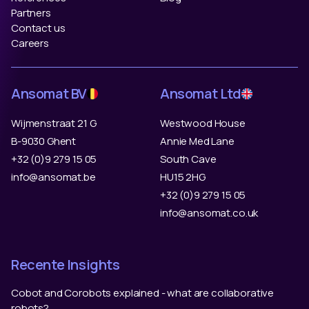
Partners
Contact us
Careers
Ansomat BV
Ansomat Ltd
Wijmenstraat 21 G
Westwood House
B-9030 Ghent
Annie Med Lane
+32 (0)9 279 15 05
South Cave
info@ansomat.be
HU15 2HG
+32 (0)9 279 15 05
info@ansomat.co.uk
Recente Insights
Cobot and Corobots explained - what are collaborative
robots?