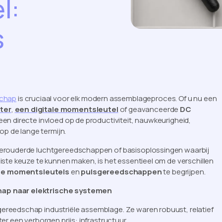
l:
s
schap
is cruciaal voor elk modern assemblageproces. Of u nu een
ter
,
een digitale momentsleutel
of geavanceerde
DC
 een directe invloed op de productiviteit, nauwkeurigheid,
op de lange termijn.
verouderde luchtgereedschappen of basisoplossingen waarbij
ste keuze te kunnen maken, is het essentieel om de verschillen
he momentsleutels
en
pulsgereedschappen
te begrijpen.
hap naar elektrische systemen
reedschap industriële assemblage. Ze waren robuust, relatief
r een verborgen prijs: infrastructuur.