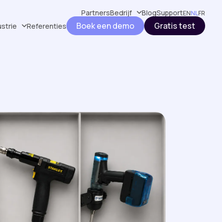
Partners
Bedrijf
Blog
Support
EN
NL
FR
Boek een demo
Gratis test
ustrie
Referenties