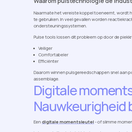
Waarom pulstechnologie de indust
Naarmate het vereiste koppel toeneemt, wordt he
te gebruiken. In veel gevallen worden reactiekr
ondersteuningssystemen.
Pulse tools lossen dit probleem op door de piek
Veiliger
Comfortabeler
Efficiënter
Daarom winnen pulsgereedschappen snel aan popul
assemblage.
Digitale moments
Nauwkeurigheid 
Een
digitale momentsleutel
- of slimme moment