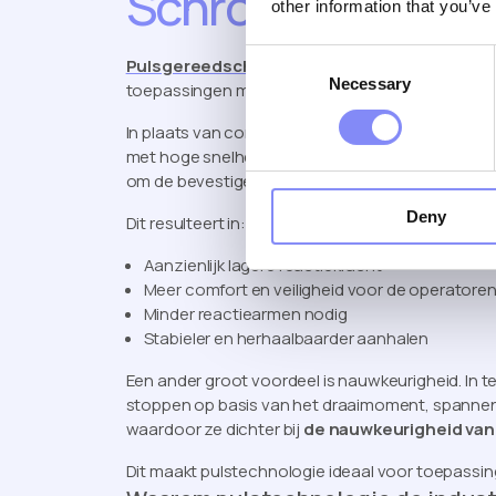
Schroevendraaie
other information that you’ve
Consent
Pulsgereedschappen
bieden een krachtig alte
Necessary
Selection
toepassingen met een hoog koppel.
In plaats van continu koppel gebruiken pulsgeree
met hoge snelheden (tot 8.000 tpm). Zodra de ve
om de bevestiger vast te draaien.
Deny
Dit resulteert in:
Aanzienlijk lagere reactiekracht
Meer comfort en veiligheid voor de operatore
Minder reactiearmen nodig
Stabieler en herhaalbaarder aanhalen
Een ander groot voordeel is nauwkeurigheid. In t
stoppen op basis van het draaimoment, spanne
waardoor ze dichter bij
de nauwkeurigheid van
Dit maakt pulstechnologie ideaal voor toepassinge