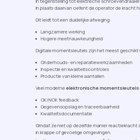
In tegenstelling tot elektrische schroevendraai
In plaats daarvan oefent de operator de kracht h
Dit leidt tot een duidelijke afweging:
Langzamere werking
Hogere meetnauwkeurigheid
Digitale momentsleutels zijn het meest geschikt 
Onderhouds- en reparatiewerkzaamheden
Inspectie en kwaliteitscontroles
Productie van kleine aantallen
Veel moderne
elektronische momentsleutels
OK/NOK feedback
Gegevensopslag en traceerbaarheid
Kwaliteitsdocumentatie
Omdat ze niet op dezelfde manier reactiekracht c
in krappe of gevoelige omgevingen.