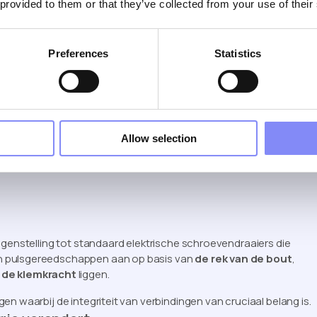
rs
 provided to them or that they’ve collected from your use of their
rnatief voor traditionele gelijkstroomschroefsystemen, vooral bij
Preferences
Statistics
dschappen snelle impulsen. Wanneer ze vrij draaien, draaien ze
rbinding vastzit, geeft het gereedschap korte koppelimpulsen af
Allow selection
n
egenstelling tot standaard elektrische schroevendraaiers die
n pulsgereedschappen aan op basis van
de rek van de bout
,
 de klemkracht
liggen.
n waarbij de integriteit van verbindingen van cruciaal belang is.