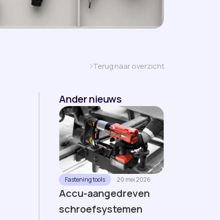
Terug naar overzicht
Ander nieuws
Fastening tools
20 mei 2026
Accu-aangedreven
schroefsystemen