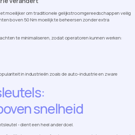
rie verandert
t moeilijker om traditionele gelijkstroomgereedschappen veilig
achten boven 50 Nm moeilijk te beheersen zonder extra
krachten te minimaliseren, zodat operatoren kunnen werken:
ariteit in industrieën zoals de auto-industrie en zware
leutels:
boven snelheid
sleutel - dient een heel ander doel.