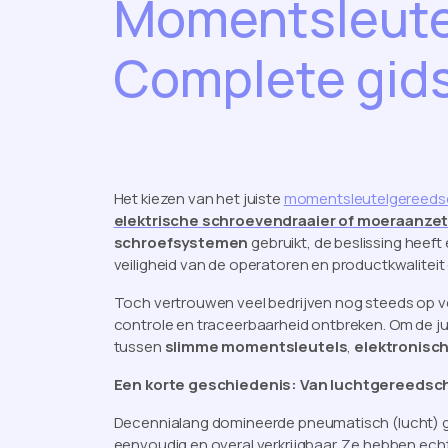
Momentsleute
Complete gid
Het kiezen van het juiste
momentsleutelgereed
elektrische schroevendraaier of moeraanzet
schroefsystemen
gebruikt, de beslissing heeft
veiligheid van de operatoren en productkwaliteit 
Toch vertrouwen veel bedrijven nog steeds op 
controle en traceerbaarheid ontbreken. Om de jui
tussen
slimme momentsleutels
,
elektronisc
Een korte geschiedenis: Van luchtgereedsc
Decennialang domineerde pneumatisch (lucht) ge
eenvoudig en overal verkrijgbaar. Ze hebben echte