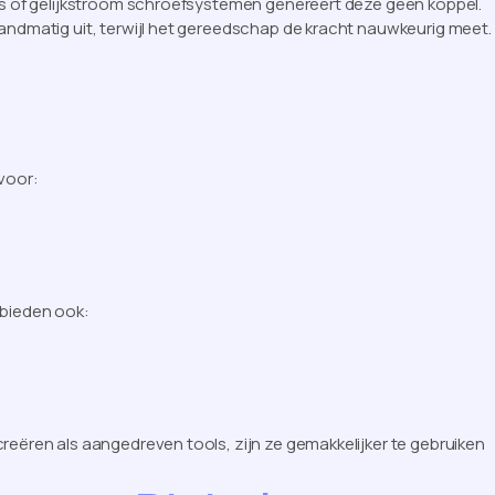
ers of gelijkstroom schroefsystemen genereert deze geen koppel.
andmatig uit, terwijl het gereedschap de kracht nauwkeurig meet.
voor:
bieden ook:
reëren als aangedreven tools, zijn ze gemakkelijker te gebruiken