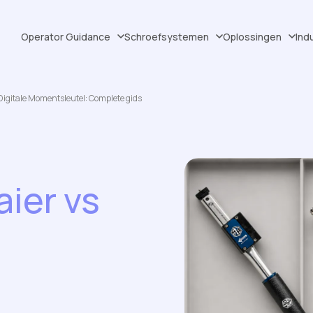
Operator Guidance
Schroefsystemen
Oplossingen
Ind
 Digitale Momentsleutel: Complete gids
ier vs