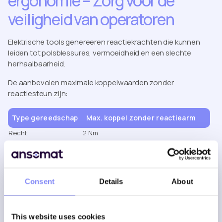
ergonomie – Zorg voor de
veiligheid van operatoren
Elektrische tools genereeren reactiekrachten die kunnen
leiden tot polsblessures, vermoeidheid en een slechte
herhaalbaarheid.
De aanbevolen maximale koppelwaarden zonder
reactiesteun zijn:
Type gereedschap
Max. koppel zonder reactiearm
Recht
2 Nm
Pistoolgreep
12 Nm
Haakse kop
60 Nm
Gebruik bij waarden boven deze altijd:
Consent
Details
About
Reactiestangen
Scharnierarmen
Vaste bevestigingssystemen
This website uses cookies