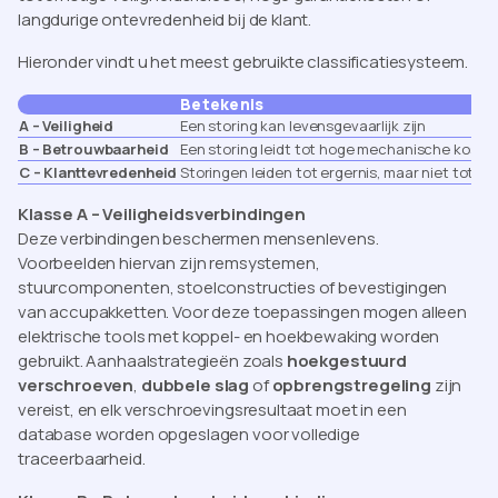
langdurige ontevredenheid bij de klant.
Hieronder vindt u het meest gebruikte classificatiesysteem.
Betekenis
A – Veiligheid
Een storing kan levensgevaarlijk zijn
B – Betrouwbaarheid
Een storing leidt tot hoge mechanische koste
C – Klanttevredenheid
Storingen leiden tot ergernis, maar niet tot g
Klasse A – Veiligheidsverbindingen
Deze verbindingen beschermen mensenlevens.
Voorbeelden hiervan zijn remsystemen,
stuurcomponenten, stoelconstructies of bevestigingen
van accupakketten. Voor deze toepassingen mogen alleen
elektrische tools met koppel- en hoekbewaking worden
gebruikt. Aanhaalstrategieën zoals
hoekgestuurd
verschroeven
,
dubbele slag
of
opbrengstregeling
zijn
vereist, en elk verschroevingsresultaat moet in een
database worden opgeslagen voor volledige
traceerbaarheid.