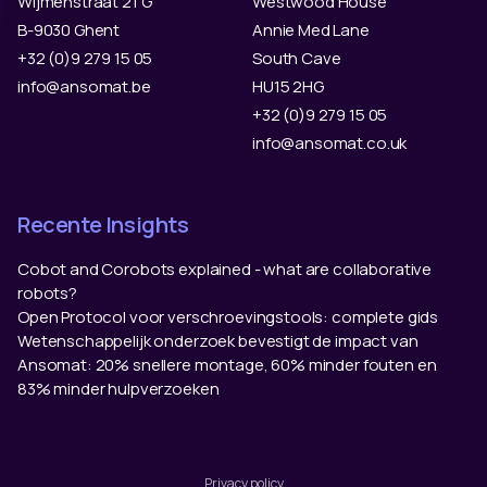
Wijmenstraat 21 G
Westwood House
B-9030 Ghent
Annie Med Lane
+32 (0)9 279 15 05
South Cave
info@ansomat.be
HU15 2HG
+32 (0)9 279 15 05
info@ansomat.co.uk
Recente Insights
Cobot and Corobots explained - what are collaborative
robots?
Open Protocol voor verschroevingstools: complete gids
Wetenschappelijk onderzoek bevestigt de impact van
Ansomat: 20% snellere montage, 60% minder fouten en
83% minder hulpverzoeken
Privacy policy