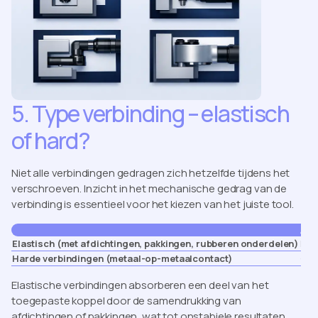
5. Type verbinding – elastisch
of hard?
Niet alle verbindingen gedragen zich hetzelfde tijdens het
verschroeven. Inzicht in het mechanische gedrag van de
verbinding is essentieel voor het kiezen van het juiste tool.
Aan
Elastisch (met afdichtingen, pakkingen, rubberen onderdelen)
Kie
Harde verbindingen (metaal-op-metaalcontact)
Geb
Elastische verbindingen absorberen een deel van het
toegepaste koppel door de samendrukking van
afdichtingen of pakkingen, wat tot onstabiele resultaten