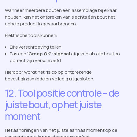
Wanneer meerdere bouten één assemblage bij elkaar
houden, kan het ontbreken van slechts één bout het
gehele product in gevaar brengen.
Elektrische tools kunnen:
Elke verschroeving tellen
Pas een
‘Groep OK’-signaal
afgeven als alle bouten
correct zijn verschroefd
Hierdoor wordt het risico op ontbrekende
bevestigingsmiddelen volledig uitgesloten.
12. Tool positie controle – de
juiste bout, op het juiste
moment
Het aanbrengen van het juiste aanhaalmoment op de
verkeerde bout is nog steeds een defect.