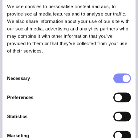
Het verminderen van reactiekrachten verhoogt het
We use cookies to personalise content and ads, to
comfort voor de operatoren, minimaliseert het risico op
provide social media features and to analyse our traffic.
letsel en stabiliseert het proces van verschroeven.
We also share information about your use of our site with
our social media, advertising and analytics partners who
Pulsgereedschap
– Speciale
may combine it with other information that you’ve
overwegingen
provided to them or that they’ve collected from your use
of their services.
Conventionele DC-tools met directe aandrijving genereren
hoge reactiekrachten, ongeveer
±7 Nm voor pistooltools
en tot
±40 Nm voor hoektools
. Boven deze limieten zijn
Consent
omvangrijke en dure koppelarmen nodig, en toepassingen
Necessary
Selection
boven
50 Nm
worden moeilijk veilig uit te voeren.
Pulsgereedschappen vormen een superieur
Preferences
alternatief
: ze maken gebruik van hydraulische impulsen
om de piekreactiekrachten drastisch te verminderen,
waardoor de veiligheid, het comfort en de herhaalbaarheid
Statistics
van het aandraaien voor de operatoren worden verbeterd,
vaak zonder dat er reactiearmen nodig zijn.
Marketing