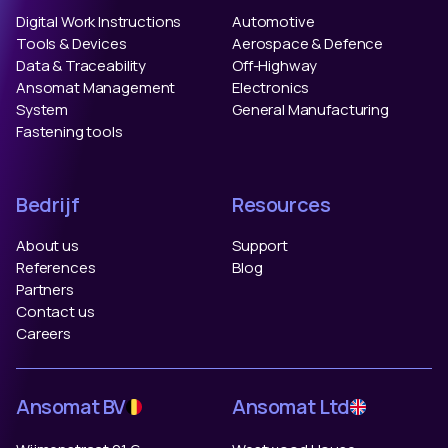
Digital Work Instructions
Automotive
Tools & Devices
Aerospace & Defence
Data & Traceability
Off-Highway
Ansomat Management
Electronics
System
General Manufacturing
Fastening tools
Bedrijf
Resources
About us
Support
References
Blog
Partners
Contact us
Careers
Ansomat BV
Ansomat Ltd