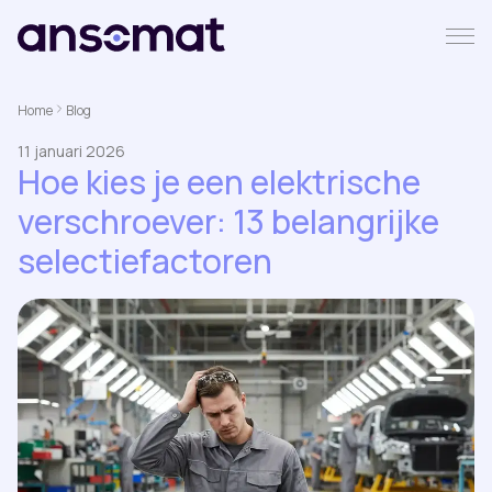
Home
Blog
11 januari 2026
Hoe kies je een elektrische
verschroever: 13 belangrijke
selectiefactoren