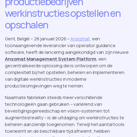
productiebedrijven
werkinstructies opstellen en
opschalen
Gent, België – 28 januari 2026 –
Ansomat,
een
toonaangevende leverancier van operator guidance
software, heeft de lancering aangekondigd van zijn nieuwe
Ansomat Management System Platform
, een
gecentraliseerde oplossing die is ontworpen om de
complexiteit bij het opstellen, beheren en implementeren
van digitale werkinstructies in moderne
productieomgevingen weg te nemen.
Naarmate fabrieken steeds meer verschillende
technologieën gaan gebruiken – variërend van
bevestigingsgereedschap en vision-systemen tot
augmented reality – is de uitdaging om werkinstructies te
beheren aanzienlijk toegenomen. Terwijl het aantal tools
toeneemt en de beschikbare tijd afneemt, hebben