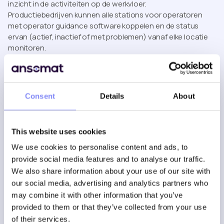
inzicht in de activiteiten op de werkvloer.
Productiebedrijven kunnen alle stations voor operatoren
met operator guidance software koppelen en de status
ervan (actief, inactief of met problemen) vanaf elke locatie
monitoren.
Het systeem zorgt ook voor een centrale registratie van
alle handelingen van operatoren, waardoor volledige
transparantie wordt geboden in de prestaties van
Consent
Details
About
operatoren met realtime KPI-dashboards en
gecentraliseerde rapportage. Voor elk geproduceerd
product wordt een ‘geboorteakte’ verstrekt als bewijs van
This website uses cookies
kwaliteit, zoals doorgaans vereist door OEM’s in de
automobielsector en Tier-1-leveranciers. Dit niveau van
We use cookies to personalise content and ads, to
transparantie maakt snellere, datagestuurde
provide social media features and to analyse our traffic.
besluitvorming en continue procesoptimalisatie mogelijk.
We also share information about your use of our site with
Ontmoet Ansomat op
our social media, advertising and analytics partners who
may combine it with other information that you’ve
Indumation
provided to them or that they’ve collected from your use
of their services.