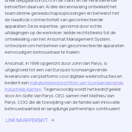
uniek diepgaand inzicht in de markt en de veranderende
behoeften daarvan. Al drie decennia lang ontwikkelt het
team slimme gereedschapsoplossingen en beheerst het
de naadloze connectiviteit van geconnecteerde
apparaten. Deze expertise, gevormd door echte
uitdagingen op de werkvloer, leidde rechtstreeks tot de
ontwikkeling van het Ansomat Management System,
ontworpen om het beheer van geconnecteerde apparaten
eenvoudig en betrouwbaar te maken.
Ansomat, in 1996 opgericht door John Van Parys, is
uitgegroeid tot een van Europa’s toonaangevende
leveranciers van platforms voor digitale werkinstructies en
bedient een
indrukwekkend portfolio van toonaangevende
industriële klanten
. Tegenwoordig wordt het bedrijf geleid
door An-Sofie Van Parys, CEO, samen met Mathieu Van
Parys, COO, die de toewijding van de familie aan innovatie,
betrouwbaarheid en langdurige partnerships continueert.
LINK NAAR PERSKIT