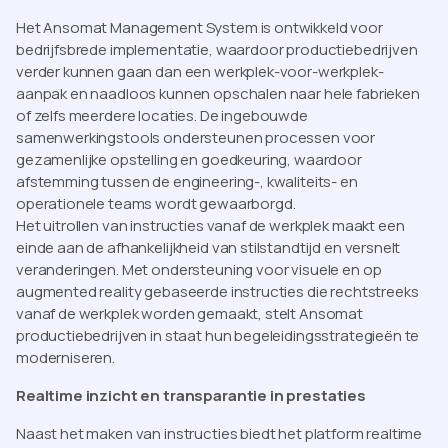
Het Ansomat Management System is ontwikkeld voor
bedrijfsbrede implementatie, waardoor productiebedrijven
verder kunnen gaan dan een werkplek-voor-werkplek-
aanpak en naadloos kunnen opschalen naar hele fabrieken
of zelfs meerdere locaties. De ingebouwde
samenwerkingstools ondersteunen processen voor
gezamenlijke opstelling en goedkeuring, waardoor
afstemming tussen de engineering-, kwaliteits- en
operationele teams wordt gewaarborgd.
Het uitrollen van instructies vanaf de werkplek maakt een
einde aan de afhankelijkheid van stilstandtijd en versnelt
veranderingen. Met ondersteuning voor visuele en op
augmented reality gebaseerde instructies die rechtstreeks
vanaf de werkplek worden gemaakt, stelt Ansomat
productiebedrijven in staat hun begeleidingsstrategieën te
moderniseren.
Realtime inzicht en transparantie in prestaties
Naast het maken van instructies biedt het platform realtime