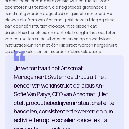
procesingenieurs moeite om nieuwe instructies voor
operatoren uit te rollen, die nog steeds grotendeels
handmatig worden opgesteld en geïmplementeerd. Het
nieuwe platform van Ansomat pakt deze uitdaging direct
aan door één intuïtief knooppunt te bieden dat
duidelijkheid, snelheid en controle brengt in het opstellen
van instructies en de uitvoering ervan op de werkvloer.
Instructies kunnen met één klik direct worden hergebruikt
op alle werkplekken en meerdere fabriekslocaties.
„In wezen haalt het Ansomat
Management System de chaos uit het
beheer van werkinstructies”, aldus An-
Sofie Van Parys, CEO van Ansomat. „Het
stelt productiebedrijven in staat sneller te
handelen, consistenter te werken en hun
activiteiten op te schalen zonder extra
wrijving, hoe complex de