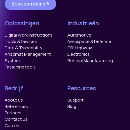
Boek een demo
Oplossingen
Industrieën
Digital Work Instructions
Automotive
Tools & Devices
Aerospace & Defence
Data & Traceability
Off-Highway
Ansomat Management
Electronics
System
General Manufacturing
Fastening tools
Bedrijf
Resources
About us
Support
References
Blog
Partners
Contact us
Careers