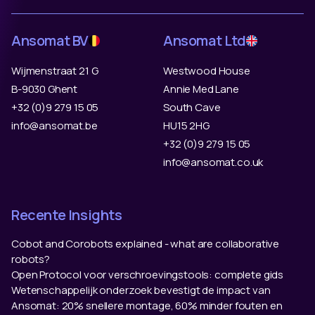
Ansomat BV
Ansomat Ltd
Wijmenstraat 21 G
Westwood House
B-9030 Ghent
Annie Med Lane
+32 (0)9 279 15 05
South Cave
info@ansomat.be
HU15 2HG
+32 (0)9 279 15 05
info@ansomat.co.uk
Recente Insights
Cobot and Corobots explained - what are collaborative
robots?
Open Protocol voor verschroevingstools: complete gids
Wetenschappelijk onderzoek bevestigt de impact van
Ansomat: 20% snellere montage, 60% minder fouten en