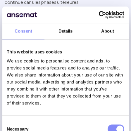
continue dans les phases ultérieures.
Phase 2 - Projeter les
instructions dans la zone de
Consent
Details
About
travail
Instructions de travail en réalité
This website uses cookies
augmentée pour l'atelier
We use cookies to personalise content and ads, to
provide social media features and to analyse our traffic.
Une fois les instructions de travail numérisées, l'étape
We also share information about your use of our site with
suivante consiste à les projeter directement dans le champ
our social media, advertising and analytics partners who
de vision de l'opérateur à l'aide d'
instructions de travail
may combine it with other information that you’ve
en réalité augmentée
. En projetant des instructions
provided to them or that they’ve collected from your use
numériques sur l'espace de travail physique, la
réalité
of their services.
augmentée dans l'industrie manufacturière
supprime
le fossé entre l'instruction et l'exécution.
Comment fonctionne la projection de
Consent
Necessary
Selection