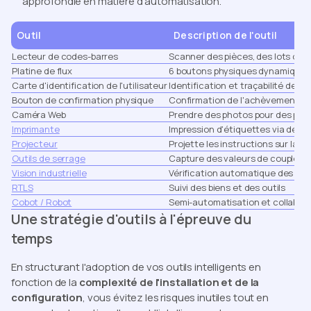
approfondie en matière d'automatisation.
Outil
Description de l'outil
Lecteur de codes-barres
Scanner des pièces, des lots ou 
Platine de flux
6 boutons physiques dynamiques
Carte d'identification de l'utilisateur
Identification et traçabilité de l'
Bouton de confirmation physique
Confirmation de l'achèvement de
Caméra Web
Prendre des photos pour des preu
Imprimante
Impression d'étiquettes via des 
Projecteur
Projette les instructions sur la zo
Outils de serrage
Capture des valeurs de couple et
Vision industrielle
Vérification automatique des ét
RTLS
Suivi des biens et des outils
Cobot / Robot
Semi-automatisation et collabo
Une stratégie d'outils à l'épreuve du
temps
En structurant l'adoption de vos outils intelligents en
fonction de la
complexité de l'installation et de la
configuration
, vous évitez les risques inutiles tout en