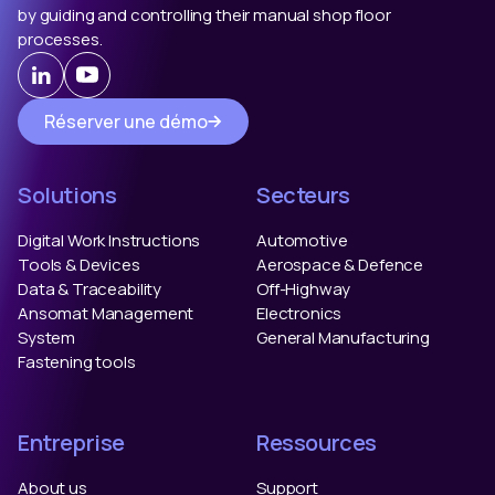
by guiding and controlling their manual shop floor
processes.
Réserver une démo
Solutions
Secteurs
Digital Work Instructions
Automotive
Tools & Devices
Aerospace & Defence
Data & Traceability
Off-Highway
Ansomat Management
Electronics
System
General Manufacturing
Fastening tools
Entreprise
Ressources
About us
Support