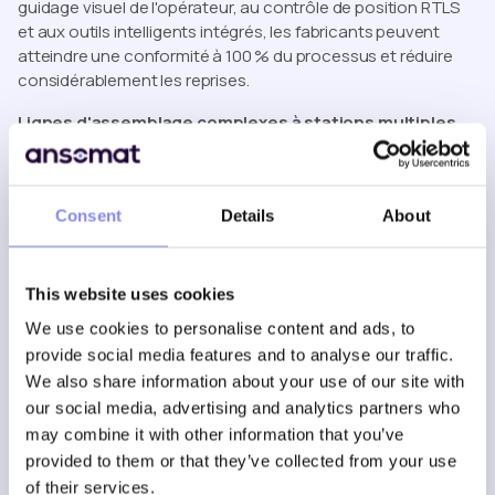
guidage visuel de l'opérateur, au contrôle de position RTLS
et aux outils intelligents intégrés, les fabricants peuvent
atteindre une conformité à 100 % du processus et réduire
considérablement les reprises.
Lignes d'assemblage complexes à stations multiples
Dans les environnements de production multipostes, une
exécution cohérente entre les opérateurs et les équipes
est essentielle.
Le logiciel d'instructions de travail
Consent
Details
About
intégré garantit que chaque opérateur suit la même
séquence, utilise le bon outil et enregistre les bonnes
données à chaque station.
This website uses cookies
Assemblage aérospatial
We use cookies to personalise content and ads, to
provide social media features and to analyse our traffic.
Dans la fabrication aérospatiale, la précision, la traçabilité
We also share information about your use of our site with
et la conformité sont absolument essentielles. La moindre
our social media, advertising and analytics partners who
erreur de fixation peut avoir de graves conséquences en
may combine it with other information that you’ve
termes de sécurité et de réglementation. En associant un
provided to them or that they’ve collected from your use
logiciel d'instructions de travail
à des outils de serrage
of their services.
intelligents tels qu'une
clé dynamométrique numérique