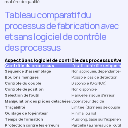
matière de qualité.
Tableau comparatif du
processus de fabrication avec
et sans logiciel de contrôle
des processus
Aspect
Sans logiciel de contrôle des processus
Avec l
Contrôle du processus
L'outil contrôle uniquement
Séquence d'assemblage
Non appliquée, dépendante de l
Boulons manqués
Possible, pas de détection
Contrôle du couple
Disponible (OK/NOK)
Contrôle de position
Non disponible
Sélection de l'outil
Manuelle, risque d'erreur
Manipulation des pièces détachées
L'opérateur décide
Traçabilité
Limitée (données de couple un
Guidage de l'opérateur
Minimal ou nul
Temps de formation
Plus long, basé sur l'expérience
Protection contre les erreurs
Partielle (au niveau de l'outil u