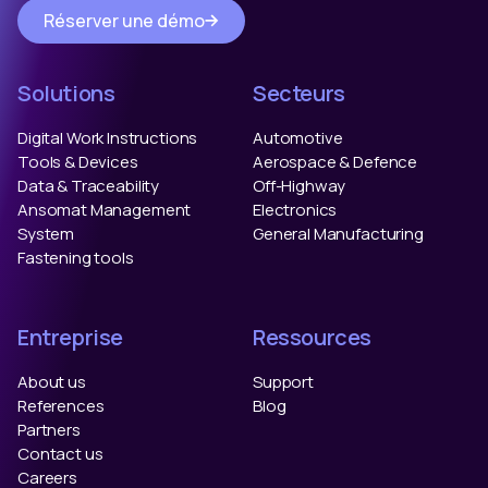
Réserver une démo
Solutions
Secteurs
Digital Work Instructions
Automotive
Tools & Devices
Aerospace & Defence
Data & Traceability
Off-Highway
Ansomat Management
Electronics
System
General Manufacturing
Fastening tools
Entreprise
Ressources
About us
Support
References
Blog
Partners
Contact us
Careers