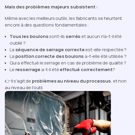
Mais des problèmes majeurs subsistent :
Même avec les meilleurs outils, les fabricants se heurtent
encore à des questions fondamentales :
Tous les boulons
sont-ils
serrés
et aucun n'a-t-il été
oublié ?
La
séquence de serrage correcte
est-elle respectée ?
La
position correcte des boulons
a-t-elle été utilisée ?
Qui a effectué le serrage en cas de problème de qualité ?
Le
resserrage
a-t-il été
effectué correctement
?
👉 Il s'agit de
problèmes au niveau du processus
, et non
au niveau de l'outil.