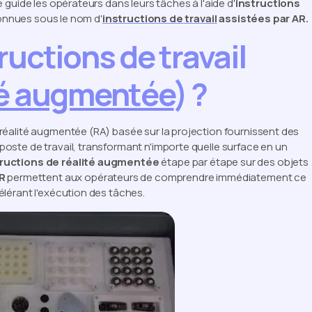
lle guide les opérateurs dans leurs tâches à l'aide d'
instructions
onnues sous le nom d'
instructions de travail
assistées par AR.
ructions de travail
té augmentée
) ?
la réalité augmentée (RA) basée sur la projection fournissent des
e poste de travail, transformant n'importe quelle surface en un
tructions de réalité augmentée
étape par étape sur des objets
VR
permettent aux opérateurs de comprendre immédiatement ce
ccélérant l'exécution des tâches.