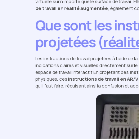
virtuelle sur n'importe quelle surface de travail. E
de travail en réalité augmentée
, également c
Que sont les inst
projetées (
réali
Les instructions de travail projetées à l'aide de 
indications claires et visuelles directement sur l
espace de travail interactif. En projetant des
ins
physiques, ces
instructions de travail en AR/
qu'il faut faire, réduisant ainsi la confusion et a