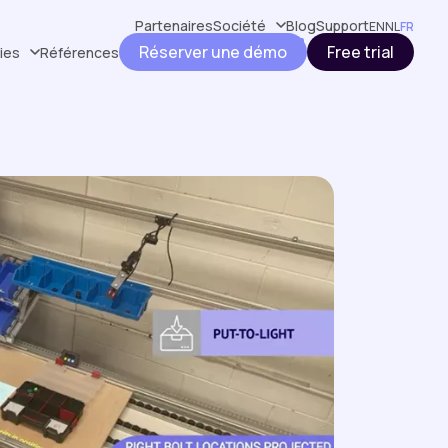
Partenaires
Société
Blog
Support
EN
NL
FR
Réserver une démo
Free trial
ries
Références