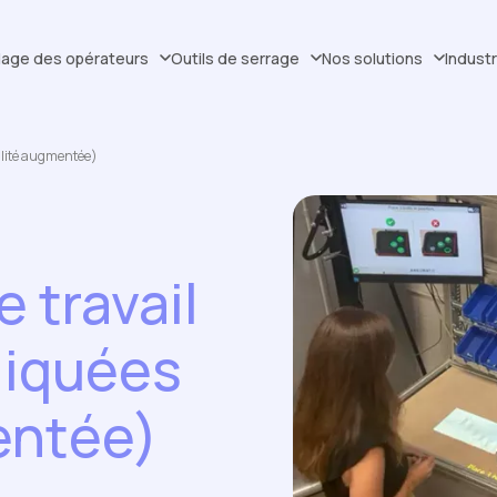
dage des opérateurs
Outils de serrage
Nos solutions
Indust
éalité augmentée)
e travail
liquées
entée)