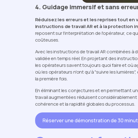
4. Guidage immersif et sans erreu
Réduisez les erreurs et les reprises tout en
instructions de travail AR et à la protection 
reposent sur l'interprétation de l'opérateur, ce q
coûteuses.
Avec les instructions de travail AR combinées à 
validée en temps réel. En projetant des instructio
les opérateurs savent toujours quoi faire et où 
où les opérateurs n'ont qu'à "suivre les lumières
la première fois.
En éliminant les conjectures et en permettant u
travail augmentées réduisent considérablement les
cohérence et la rapidité globales du processus.
Réserver une démonstration de 30 minu